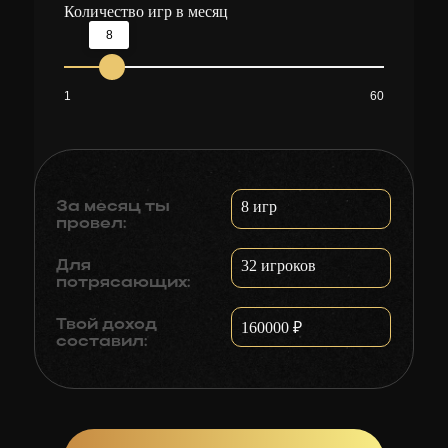
Количество игр в месяц
8
1
60
8
игр
За месяц ты
провел:
32
игроков
Для
потрясающих:
Твой доход
160000
₽
составил: