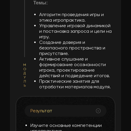
Темы:
Алгоритм проведения игры и
этика игропрактика.
Управление игровой динамикой
и постановка запроса и цели на
игру.
Создание доверия и
безопасного пространства и
присутствие.
Активное слушание и
формирование осознанности
М
О
игрока, проектирование
Д
действий и подведение итогов.
У
Практические занятия для
Л
Ь
отработки материалов модуля.
Результат
Изучите основные компетенции
игропрактика.