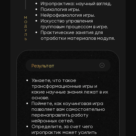
Игропрактика: научный взгляд.
Психология игры.
Нейрофизиология игры.
М
Искусство управления
О
групповым процессом в игре.
Д
У
Практические занятия для
Л
отработки материалов модуля.
Ь
Результат
Узнаете, что такое
трансформационные игры и
какие научные знания лежат в их
основе.
Поймете, как коучинговая игра
позволяет вам самостоятельно
перенаправлять работу
нейронных сетей.
Определите, за счет чего
игропрактик может усилить