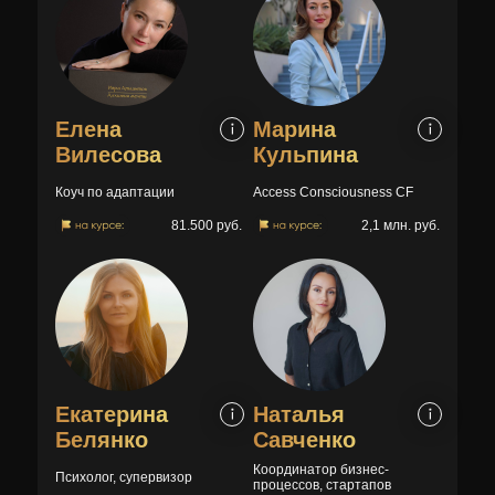
Елена
Марина
Вилесова
Кульпина
Коуч по адаптации
Access Consciousness CF
81.500 руб.
2,1 млн. руб.
Екатерина
Наталья
Белянко
Савченко
Координатор бизнес-
Психолог, супервизор
процессов, стартапов