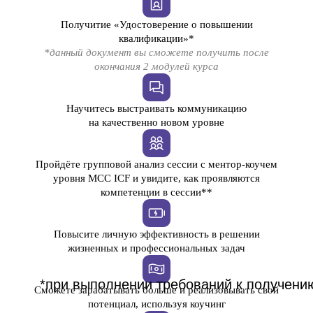
Получитие «Удостоверение о повышении
квалификации»*
*данный документ вы сможете получить после
окончания 2 модулей курса
Научитесь выстраивать коммуникацию
на качественно новом уровне
Пройдёте групповой анализ сессии с ментор-коучем
уровня МСС ICF и увидите, как проявляются
компетенции в сессии**
Повысите личную эффективность в решении
жизненных и профессиональных задач
*при выполнении требований к получени
Сможете зарабатывать больше и реализовывать свой
потенциал, используя коучинг