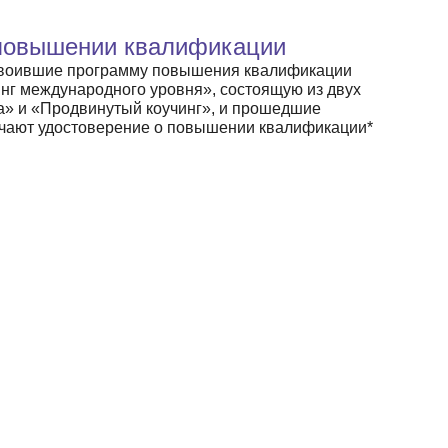
повышении квалифика ции
воившие программу повышения квалификации
г международного уровня», состоящую из двух
а» и «Продвинутый коучинг», и прошедшие
учают удостоверение о повышении квалификации*