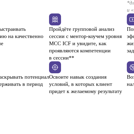
*д
и 
ыстраивать
Пройдёте групповой анализ
По
ию на качественно
сессии с ментор-коучем уровня
эф
не
МСС ICF и увидите, как
жи
проявляются компетенции
зад
в сессии**
аскрывать потенциал
Освоите навык создания
Во
ерживать в период
условий, в которых клиент
на
придет к желаемому результату