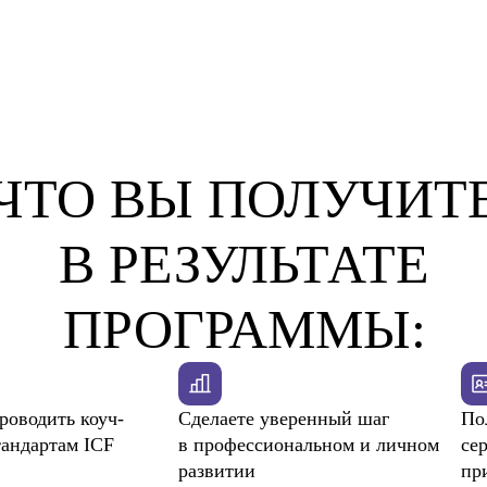
ЧТО ВЫ ПОЛУЧИТ
В РЕЗУЛЬТАТЕ
ПРОГРАММЫ:
роводить коуч-
Сделаете уверенный шаг
По
тандартам ICF
в профессиональном и личном
се
развитии
пр