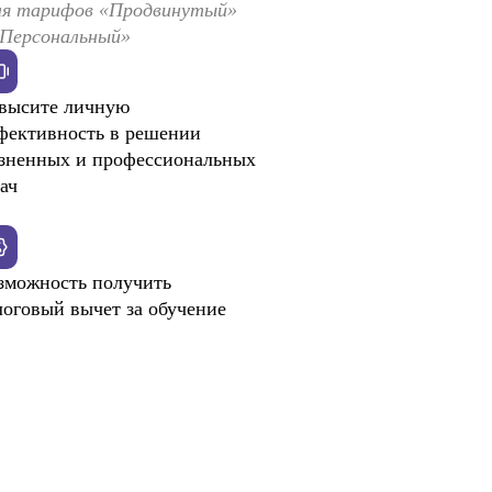
ля тарифов «Продвинутый»
«Персональный»
высите личную
фективность в решении
зненных и профессиональных
ач
зможность получить
логовый вычет за обучение