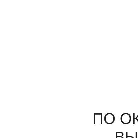
ПО О
ВЫ